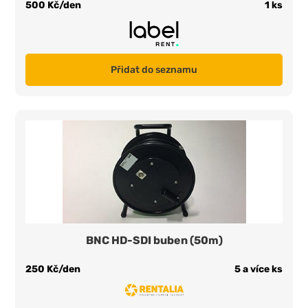
500 Kč/den
1 ks
Přidat do seznamu
BNC HD-SDI buben (50m)
250 Kč/den
5 a více ks