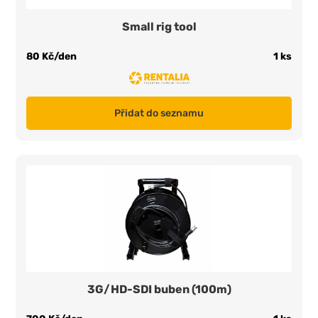
Small rig tool
80 Kč/den
1 ks
Přidat do seznamu
3G/HD-SDI buben (100m)