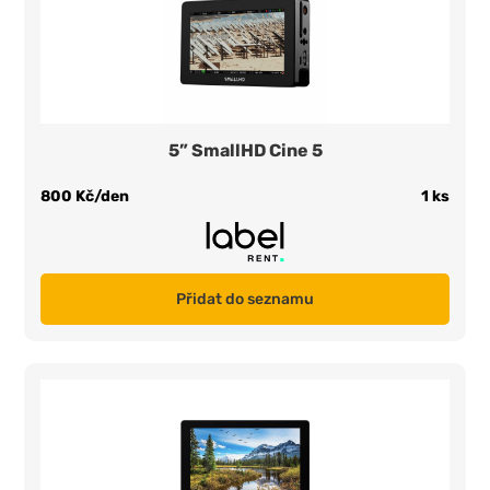
5” SmallHD Cine 5
800 Kč/den
1 ks
Přidat do seznamu