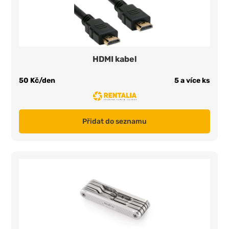
HDMI kabel
50 Kč/den
5 a více ks
Přidat do seznamu