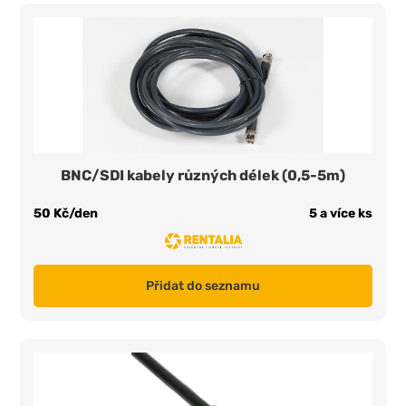
BNC/SDI kabely různých délek (0,5-5m)
50 Kč/den
5 a více ks
Přidat do seznamu