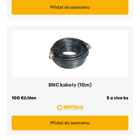
Přidat do seznamu
BNC kabely (10m)
100 Kč/den
5 a více ks
Přidat do seznamu