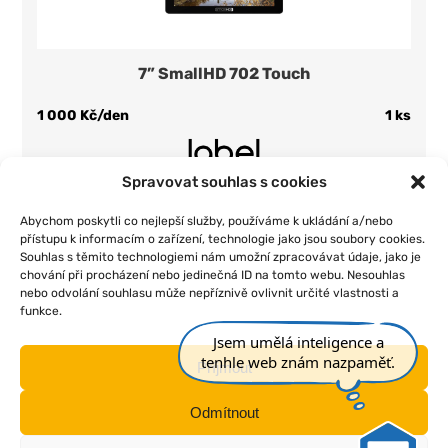
7” SmallHD 702 Touch
1 000 Kč/den
1 ks
Spravovat souhlas s cookies
Přidat do seznamu
Abychom poskytli co nejlepší služby, používáme k ukládání a/nebo
přístupu k informacím o zařízení, technologie jako jsou soubory cookies.
Souhlas s těmito technologiemi nám umožní zpracovávat údaje, jako je
chování při procházení nebo jedinečná ID na tomto webu. Nesouhlas
nebo odvolání souhlasu může nepříznivě ovlivnit určité vlastnosti a
funkce.
Jsem umělá inteligence a
|
|
|
|
Úvod
O nás
Pojištění
Obchodní podmínky
Kontakt
tenhle web znám nazpaměť.
Příjmout
Odmítnout