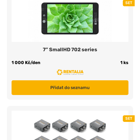
SET
7” SmallHD 702 series
1 000 Kč/den
1 ks
Přidat do seznamu
SET