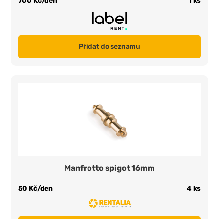
700 Kč/den
1 ks
Přidat do seznamu
Manfrotto spigot 16mm
50 Kč/den
4 ks