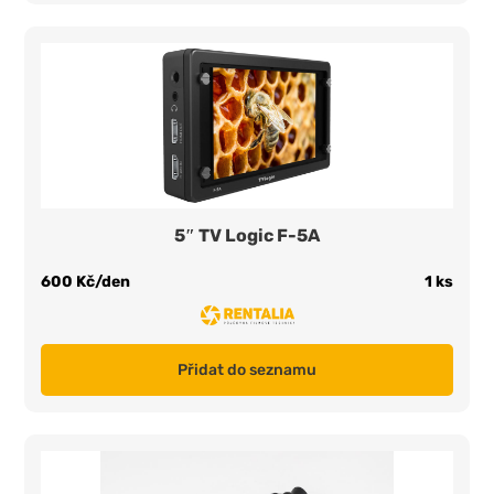
5″ TV Logic F-5A
600 Kč/den
1 ks
Přidat do seznamu