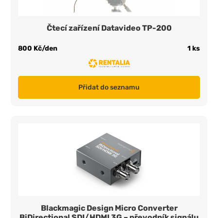
Čtecí zařízení Datavideo TP-200
800 Kč/den
1 ks
Přidat do seznamu
Blackmagic Design Micro Converter
BiDirectional SDI/HDMI 3G – převodník signálu