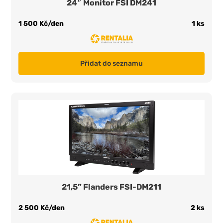
24″ Monitor FSI DM241
1 500 Kč/den
1 ks
Přidat do seznamu
21,5” Flanders FSI-DM211
2 500 Kč/den
2 ks