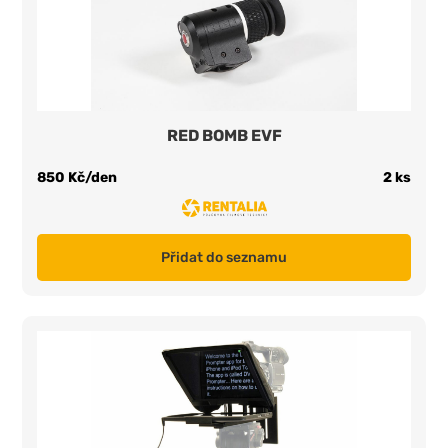
RED BOMB EVF
850 Kč/den
2 ks
Přidat do seznamu