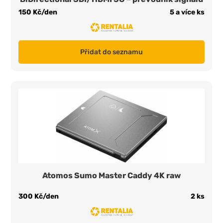
150 Kč/den
5 a více ks
Přidat do seznamu
Atomos Sumo Master Caddy 4K raw
300 Kč/den
2 ks