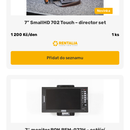
Novinka
7” SmallHD 702 Touch – director set
1 200 Kč/den
1 ks
Přidat do seznamu
7″ monitor BON BEM-072H – ostřící