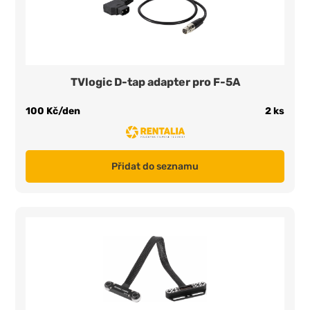
TVlogic D-tap adapter pro F-5A
100 Kč/den
2 ks
Přidat do seznamu