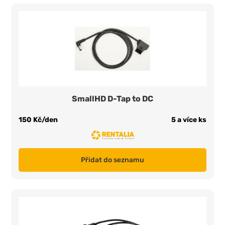
SmallHD D-Tap to DC
150 Kč/den
5 a více ks
Přidat do seznamu