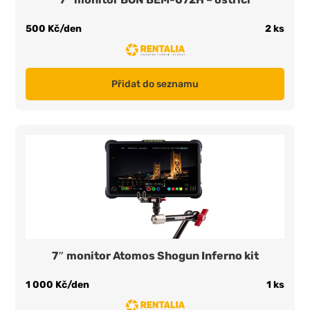
500 Kč/den
2 ks
Přidat do seznamu
7″ monitor Atomos Shogun Inferno kit
1 000 Kč/den
1 ks