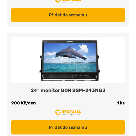
Přidat do seznamu
24″ monitor BON BSM-243NG3
900 Kč/den
1 ks
Přidat do seznamu