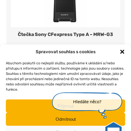
Čtečka Sony CFexpress Type A – MRW-G3
350 Kč/den
1 ks
Spravovat souhlas s cookies
Přidat do seznamu
Abychom poskytli co nejlepší služby, používáme k ukládání a/nebo
přístupu k informacím o zařízení, technologie jako jsou soubory cookies.
Souhlas s těmito technologiemi nám umožní zpracovávat údaje, jako je
chování při procházení nebo jedinečná ID na tomto webu. Nesouhlas
nebo odvolání souhlasu může nepříznivě ovlivnit určité vlastnosti a
funkce.
|
|
|
|
Úvod
O nás
Pojištění
Obchodní podmínky
Kontakt
Hledáte něco?
Příjmout
Odmítnout