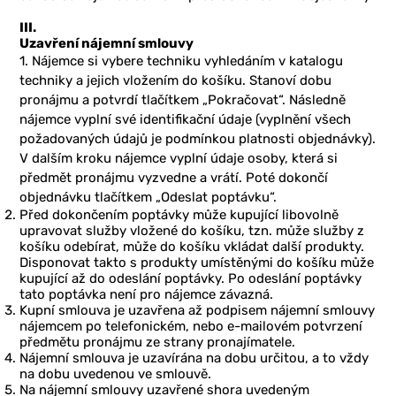
III.
Uzavření nájemní smlouvy
1. Nájemce si vybere techniku vyhledáním v katalogu
techniky a jejich vložením do košíku. Stanoví dobu
pronájmu a potvrdí tlačítkem „Pokračovat“. Následně
nájemce vyplní své identifikační údaje (vyplnění všech
požadovaných údajů je podmínkou platnosti objednávky).
V dalším kroku nájemce vyplní údaje osoby, která si
předmět pronájmu vyzvedne a vrátí. Poté dokončí
objednávku tlačítkem „Odeslat poptávku“.
Před dokončením poptávky může kupující libovolně
upravovat služby vložené do košíku, tzn. může služby z
košíku odebírat, může do košíku vkládat další produkty.
Disponovat takto s produkty umístěnými do košíku může
kupující až do odeslání poptávky. Po odeslání poptávky
tato poptávka není pro nájemce závazná.
Kupní smlouva je uzavřena až podpisem nájemní smlouvy
nájemcem po telefonickém, nebo e-mailovém potvrzení
předmětu pronájmu ze strany pronajímatele.
Nájemní smlouva je uzavírána na dobu určitou, a to vždy
na dobu uvedenou ve smlouvě.
Na nájemní smlouvy uzavřené shora uvedeným