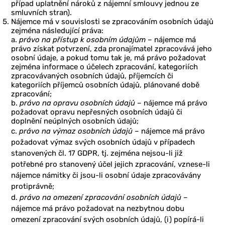
případ uplatnění nároků z nájemní smlouvy jednou ze
smluvních stran).
Nájemce má v souvislosti se zpracováním osobních údajů
zejména následující práva:
a.
právo na přístup k osobním údajům
– nájemce má
právo získat potvrzení, zda pronajímatel zpracovává jeho
osobní údaje, a pokud tomu tak je, má právo požadovat
zejména informace o účelech zpracování, kategoriích
zpracovávaných osobních údajů, příjemcích či
kategoriích příjemců osobních údajů, plánované době
zpracování;
b.
právo na opravu osobních údajů
– nájemce má právo
požadovat opravu nepřesných osobních údajů či
doplnění neúplných osobních údajů;
c.
právo na výmaz osobních údajů
– nájemce má právo
požadovat výmaz svých osobních údajů v případech
stanovených čl. 17 GDPR, tj. zejména nejsou-li již
potřebné pro stanovený účel jejich zpracování, vznese-li
nájemce námitky či jsou-li osobní údaje zpracovávány
protiprávně;
d.
právo na omezení zpracování osobních údajů
–
nájemce má právo požadovat na nezbytnou dobu
omezení zpracování svých osobních údajů, (i) popírá-li