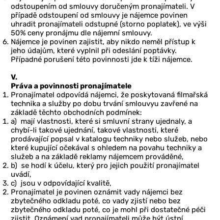
odstoupením od smlouvy doručeným pronajímateli. V
případě odstoupení od smlouvy je nájemce povinen
uhradit pronajímateli odstupné (storno poplatek), ve výši
50% ceny pronájmu dle nájemní smlouvy.
Nájemce je povinen zajistit, aby nikdo neměl přístup k
jeho údajům, které vyplnil při odeslání poptávky.
Případné porušení této povinnosti jde k tíži nájemce.
V.
Práva a povinnosti pronajímatele
Pronajímatel odpovídá nájemci, že poskytovaná filmařská
technika a služby po dobu trvání smlouvyu zavřené na
základě těchto obchodních podmínek:
a) mají vlastnosti, které si smluvní strany ujednaly, a
chybí-li takové ujednání, takové vlastnosti, které
prodávající popsal v katalogu techniky nebo služeb, nebo
které kupující očekával s ohledem na povahu techniky a
služeb a na základě reklamy nájemcem prováděné,
b) se hodí k účelu, který pro jejich použití pronajímatel
uvádí,
c) jsou v odpovídající kvalitě,
Pronajímatel je povinen oznámit vady nájemci bez
zbytečného odkladu poté, co vady zjistí nebo bez
zbytečného odkladu poté, co je mohl při dostatečné péči
zjistit. Oznámení vad pronajímateli může být ústní.