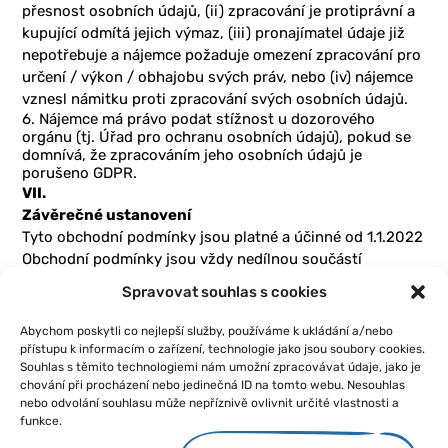
přesnost osobních údajů, (ii) zpracování je protiprávní a
kupující odmítá jejich výmaz, (iii) pronajímatel údaje již
nepotřebuje a nájemce požaduje omezení zpracování pro
určení / výkon / obhajobu svých práv, nebo (iv) nájemce
vznesl námitku proti zpracování svých osobních údajů.
6. Nájemce má právo podat stížnost u dozorového
orgánu (tj. Úřad pro ochranu osobních údajů), pokud se
domnívá, že zpracováním jeho osobních údajů je
porušeno GDPR.
VII.
Závěrečné ustanovení
Tyto obchodní podmínky jsou platné a účinné od 1.1.2022
Obchodní podmínky jsou vždy nedílnou součástí
Smlouvy o poskytnutí služby a jsou k ní připojeny jako
Spravovat souhlas s cookies
její příloha, přičemž současně jsou i k dispozici v sídle
provozovatele a na internetových stránkách
Abychom poskytli co nejlepší služby, používáme k ukládání a/nebo
www.rentalia.cz.
přístupu k informacím o zařízení, technologie jako jsou soubory cookies.
Souhlas s těmito technologiemi nám umožní zpracovávat údaje, jako je
chování při procházení nebo jedinečná ID na tomto webu. Nesouhlas
nebo odvolání souhlasu může nepříznivě ovlivnit určité vlastnosti a
funkce.