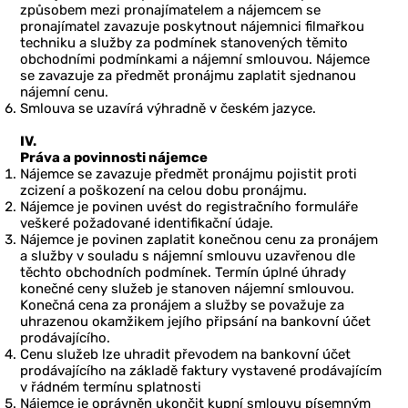
způsobem mezi pronajímatelem a nájemcem se
pronajímatel zavazuje poskytnout nájemnici filmařkou
techniku a služby za podmínek stanovených těmito
obchodními podmínkami a nájemní smlouvou. Nájemce
se zavazuje za předmět pronájmu zaplatit sjednanou
nájemní cenu.
Smlouva se uzavírá výhradně v českém jazyce.
IV.
Práva a povinnosti nájemce
Nájemce se zavazuje předmět pronájmu pojistit proti
zcizení a poškození na celou dobu pronájmu.
Nájemce je povinen uvést do registračního formuláře
veškeré požadované identifikační údaje.
Nájemce je povinen zaplatit konečnou cenu za pronájem
a služby v souladu s nájemní smlouvu uzavřenou dle
těchto obchodních podmínek. Termín úplné úhrady
konečné ceny služeb je stanoven nájemní smlouvou.
Konečná cena za pronájem a služby se považuje za
uhrazenou okamžikem jejího připsání na bankovní účet
prodávajícího.
Cenu služeb lze uhradit
převodem na bankovní účet
prodávajícího na základě faktury vystavené prodávajícím
v řádném termínu splatnosti
Nájemce je oprávněn ukončit kupní smlouvu písemným