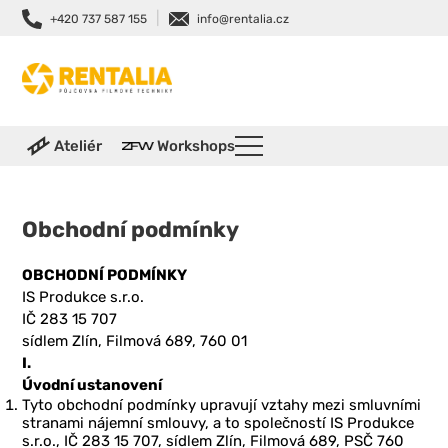
|
+420 737 587 155
info@rentalia.cz
Ateliér
Workshops
Obchodní podmínky
OBCHODNÍ PODMÍNKY
IS Produkce s.r.o.
IČ 283 15 707
sídlem Zlín, Filmová 689, 760 01
I.
Úvodní ustanovení
Tyto obchodní podmínky upravují vztahy mezi smluvními
stranami nájemní smlouvy, a to společností IS Produkce
s.r.o., IČ 283 15 707, sídlem Zlín, Filmová 689, PSČ 760