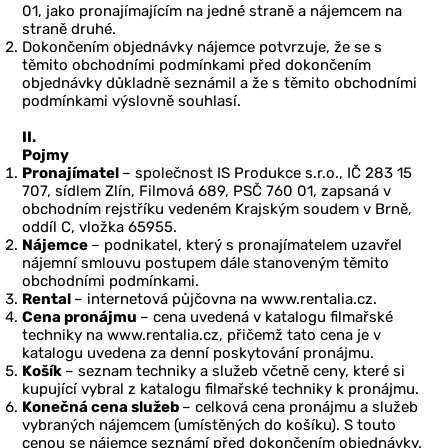
01, jako pronajímajícím na jedné straně a nájemcem na
straně druhé.
Dokončením objednávky nájemce potvrzuje, že se s
těmito obchodními podmínkami před dokončením
objednávky důkladně seznámil a že s těmito obchodními
podmínkami výslovně souhlasí.
II.
Pojmy
Pronajímatel
– společnost IS Produkce s.r.o., IČ 283 15
707, sídlem Zlín, Filmová 689, PSČ 760 01, zapsaná v
obchodním rejstříku vedeném Krajským soudem v Brně,
oddíl C, vložka 65955.
Nájemce
– podnikatel, který s pronajímatelem uzavřel
nájemní smlouvu postupem dále stanoveným těmito
obchodními podmínkami.
Rental
– internetová půjčovna na www.rentalia.cz.
Cena pronájmu
– cena uvedená v katalogu filmařské
techniky na www.rentalia.cz, přičemž tato cena je v
katalogu uvedena za denní poskytování pronájmu.
Košík
– seznam techniky a služeb včetně ceny, které si
kupující vybral z katalogu filmařské techniky k pronájmu.
Konečná cena služeb
– celková cena pronájmu a služeb
vybraných nájemcem (umístěných do košíku). S touto
cenou se nájemce seznámí před dokončením objednávky.