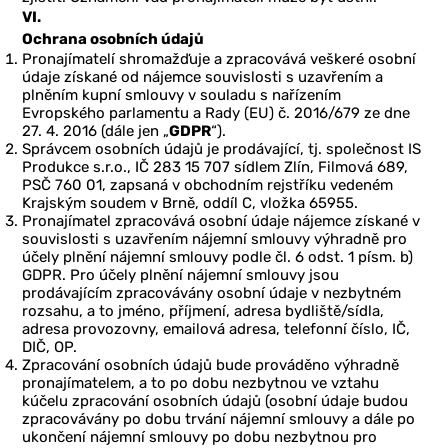
VI.
Ochrana osobních údajů
Pronajímatelí shromažďuje a zpracovává veškeré osobní
údaje získané od nájemce souvislosti s uzavřením a
plněním kupní smlouvy v souladu s nařízením
Evropského parlamentu a Rady (EU) č. 2016/679 ze dne
27. 4. 2016 (dále jen „
GDPR
“).
Správcem osobních údajů je prodávající, tj. společnost IS
Produkce s.r.o., IČ 283 15 707 sídlem Zlín, Filmová 689,
PSČ 760 01, zapsaná v obchodním rejstříku vedeném
Krajským soudem v Brně, oddíl C, vložka 65955.
Pronajímatel zpracovává osobní údaje nájemce získané v
souvislosti s uzavřením nájemní smlouvy výhradně pro
účely plnění nájemní smlouvy podle čl. 6 odst. 1 písm. b)
GDPR. Pro účely plnění nájemní smlouvy jsou
prodávajícím zpracovávány osobní údaje v nezbytném
rozsahu, a to jméno, příjmení, adresa bydliště/sídla,
adresa provozovny, emailová adresa, telefonní číslo, IČ,
DIČ, OP.
Zpracování osobních údajů bude prováděno výhradně
pronajímatelem, a to po dobu nezbytnou ve vztahu
kúčelu zpracování osobních údajů (osobní údaje budou
zpracovávány po dobu trvání nájemní smlouvy a dále po
ukončení nájemní smlouvy po dobu nezbytnou pro