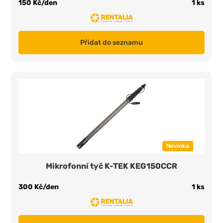
150 Kč/den
1 ks
Přidat do seznamu
Novinka
Mikrofonní tyč K-TEK KEG150CCR
300 Kč/den
1 ks