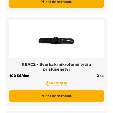
Přidat do seznamu
KBAC2 – Svorka k mikrofonní tyči a
příslušenství
100 Kč/den
2 ks
Přidat do seznamu