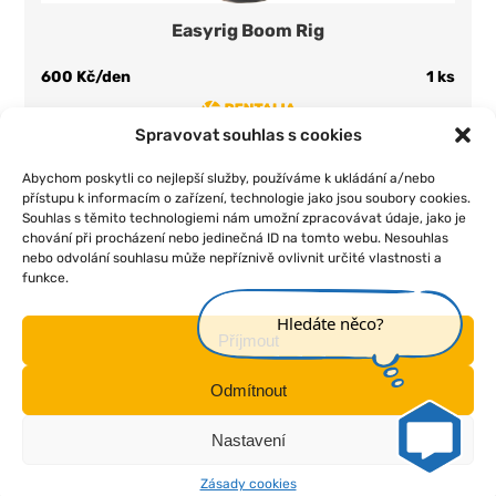
Easyrig Boom Rig
600 Kč/den
1 ks
Spravovat souhlas s cookies
Přidat do seznamu
Abychom poskytli co nejlepší služby, používáme k ukládání a/nebo
přístupu k informacím o zařízení, technologie jako jsou soubory cookies.
Souhlas s těmito technologiemi nám umožní zpracovávat údaje, jako je
chování při procházení nebo jedinečná ID na tomto webu. Nesouhlas
nebo odvolání souhlasu může nepříznivě ovlivnit určité vlastnosti a
funkce.
|
|
|
|
Úvod
O nás
Pojištění
Obchodní podmínky
Kontakt
Hledáte něco?
Příjmout
Odmítnout
Nastavení
Zásady cookies
Všechna práva vyhrazena © - braincrafted by
frontio