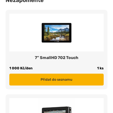
Nezapomeňte
7” SmallHD 702 Touch
1 000 Kč/den
1 ks
Přidat do seznamu