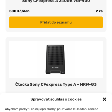
Sony CFexpress A 240GB VGP400
500 Kč/den
2 ks
Přidat do seznamu
Čtečka Sony CFexpress Type A – MRW-G3
350 Kč/den
1 ks
Spravovat souhlas s cookies
Přidat do seznamu
Abychom poskytli co nejlepší služby, používáme k ukládání a/nebo