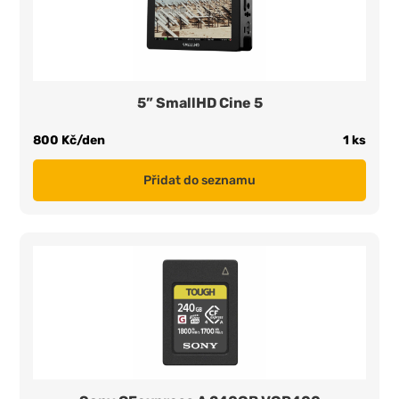
5” SmallHD Cine 5
800 Kč/den
1 ks
Přidat do seznamu