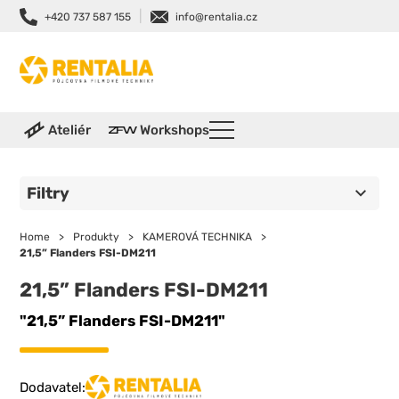
|
+420 737 587 155
info@rentalia.cz
Ateliér
Workshops
Filtry
Home
>
Produkty
>
KAMEROVÁ TECHNIKA
>
21,5” Flanders FSI-DM211
21,5” Flanders FSI-DM211
"21,5” Flanders FSI-DM211"
Dodavatel: