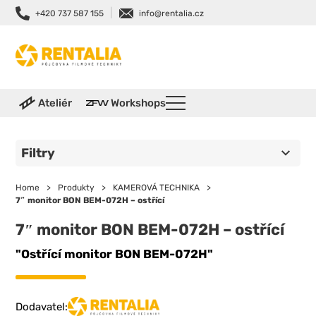
|
+420 737 587 155
info@rentalia.cz
Ateliér
Workshops
Filtry
Home
>
Produkty
>
KAMEROVÁ TECHNIKA
>
7″ monitor BON BEM-072H – ostřící
7″ monitor BON BEM-072H – ostřící
"Ostřící monitor BON BEM-072H"
Dodavatel: