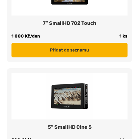
7” SmallHD 702 Touch
1 000 Kč/den
1 ks
Přidat do seznamu
5” SmallHD Cine 5