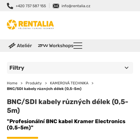
|
+420 737 587 155
info@rentalia.cz
Ateliér
Workshops
Filtry
Home
>
Produkty
>
KAMEROVÁ TECHNIKA
>
BNC/SDI kabely různých délek (0,5-5m)
BNC/SDI kabely různých délek (0,5-
5m)
"Profesionální BNC kabel Kramer Electronics
(0,5-5m)"