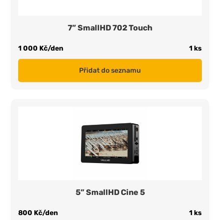
7” SmallHD 702 Touch
1 000 Kč/den
1 ks
Přidat do seznamu
5” SmallHD Cine 5
800 Kč/den
1 ks