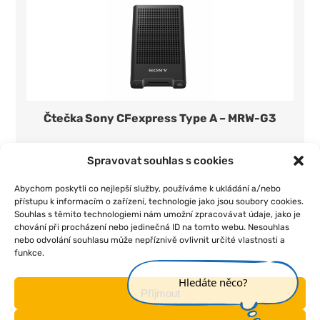
Čtečka Sony CFexpress Type A – MRW-G3
350 Kč/den
1 ks
Spravovat souhlas s cookies
Přidat do seznamu
Abychom poskytli co nejlepší služby, používáme k ukládání a/nebo
přístupu k informacím o zařízení, technologie jako jsou soubory cookies.
Souhlas s těmito technologiemi nám umožní zpracovávat údaje, jako je
chování při procházení nebo jedinečná ID na tomto webu. Nesouhlas
nebo odvolání souhlasu může nepříznivě ovlivnit určité vlastnosti a
funkce.
|
|
|
|
Úvod
O nás
Pojištění
Obchodní podmínky
Kontakt
Hledáte něco?
Příjmout