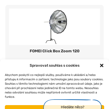
FOMEI Click Box Zoom 120
600 Kč/den
1 ks
Spravovat souhlas s cookies
Přidat do seznamu
Abychom poskytli co nejlepší služby, používáme k ukládání a/nebo
přístupu k informacím o zařízení, technologie jako jsou soubory cookies.
Souhlas s těmito technologiemi nám umožní zpracovávat údaje, jako je
chování při procházení nebo jedinečná ID na tomto webu. Nesouhlas
nebo odvolání souhlasu může nepříznivě ovlivnit určité vlastnosti a
funkce.
|
|
|
|
Úvod
O nás
Pojištění
Obchodní podmínky
Kontakt
Hledáte něco?