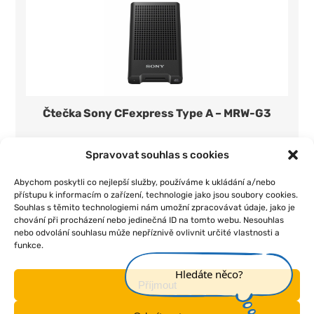
Čtečka Sony CFexpress Type A – MRW-G3
350 Kč/den
1 ks
Spravovat souhlas s cookies
Přidat do seznamu
Abychom poskytli co nejlepší služby, používáme k ukládání a/nebo
přístupu k informacím o zařízení, technologie jako jsou soubory cookies.
Souhlas s těmito technologiemi nám umožní zpracovávat údaje, jako je
chování při procházení nebo jedinečná ID na tomto webu. Nesouhlas
nebo odvolání souhlasu může nepříznivě ovlivnit určité vlastnosti a
funkce.
|
|
|
|
Úvod
O nás
Pojištění
Obchodní podmínky
Kontakt
Hledáte něco?
Příjmout