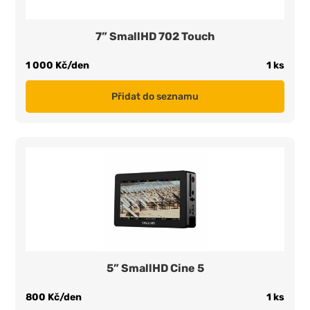
7” SmallHD 702 Touch
1 000 Kč/den
1 ks
Přidat do seznamu
5” SmallHD Cine 5
800 Kč/den
1 ks