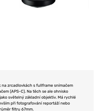
ak na zrcadlovkách s fullframe snímačem
mačem (APS-C). Na těch se ale ohnisko
ako světelný základní objektiv. Má rychlé
evším při fotografování reportáží nebo
růměr filtru 67mm.