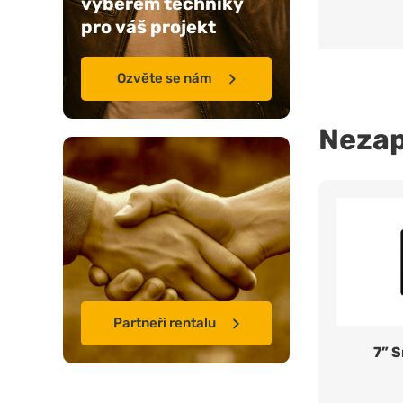
výběrem techniky
pro váš projekt
Ozvěte se nám
Neza
Partneři rentalu
7” 