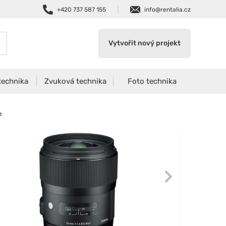
|
+420 737 587 155
info@rentalia.cz
Vytvořit nový projekt
technika
Zvuková technika
Foto technika
F