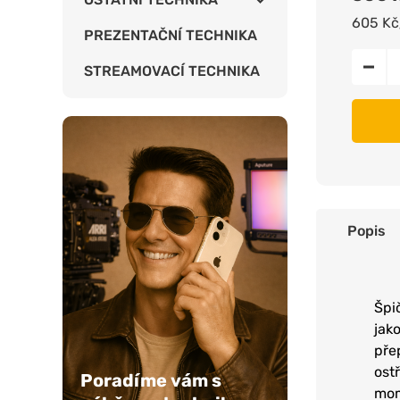
605 Kč
PREZENTAČNÍ TECHNIKA
STREAMOVACÍ TECHNIKA
Popis
Špi
jak
pře
ost
Poradíme vám s
mom