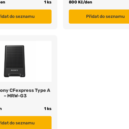
den
1 ks
800 Kč/den
řidat do seznamu
Přidat do seznamu
Sony CFexpress Type A
– MRW-G3
n
1 ks
řidat do seznamu