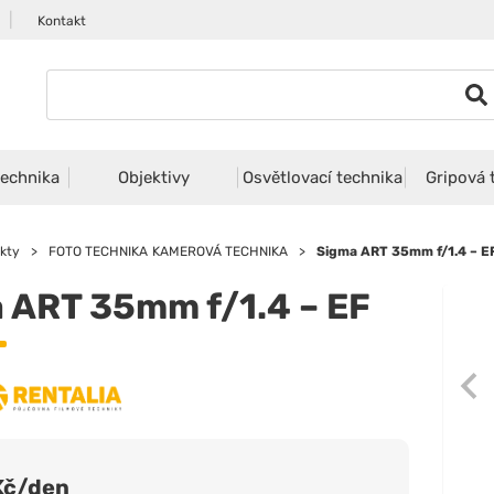
|
Kontakt
echnika
Objektivy
Osvětlovací technika
Gripová 
kty
>
FOTO TECHNIKA
KAMEROVÁ TECHNIKA
>
Sigma ART 35mm f/1.4 – E
 ART 35mm f/1.4 – EF
Kč/den