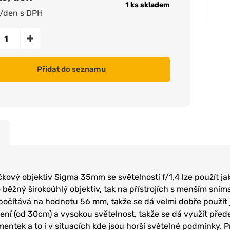
1 ks skladem
/den s DPH
Přidat do seznamu
čkový objektiv Sigma 35mm se světelností f/1,4 lze použít j
o běžný širokoúhlý objektiv, tak na přístrojích s menším sní
počítává na hodnotu 56 mm, takže se dá velmi dobře použít j
ření (od 30cm) a vysokou světelnost, takže se dá využít před
entek a to i v situacích kde jsou horší světelné podmínky. P