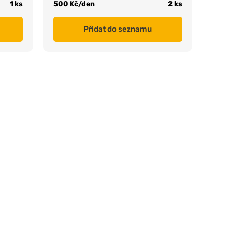
1 ks
500 Kč/den
2 ks
Přidat do seznamu