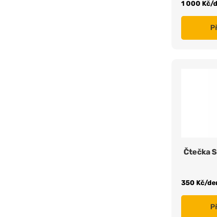
1 000 Kč/
P
Čtečka 
350 Kč/de
P