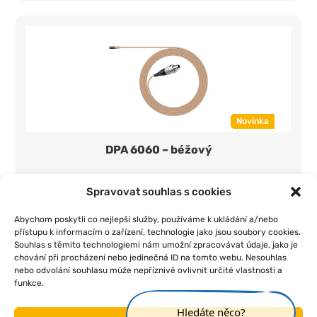
Novinka
DPA 6060 – béžový
350 Kč/den
1 ks
Spravovat souhlas s cookies
Přidat do seznamu
Abychom poskytli co nejlepší služby, používáme k ukládání a/nebo
přístupu k informacím o zařízení, technologie jako jsou soubory cookies.
Souhlas s těmito technologiemi nám umožní zpracovávat údaje, jako je
chování při procházení nebo jedinečná ID na tomto webu. Nesouhlas
nebo odvolání souhlasu může nepříznivě ovlivnit určité vlastnosti a
funkce.
|
|
|
|
Úvod
O nás
Pojištění
Obchodní podmínky
Kontakt
Hledáte něco?