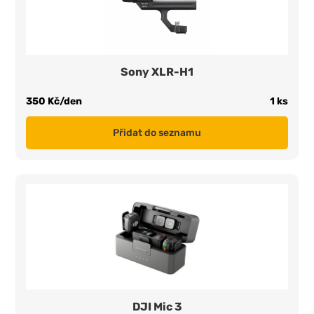
Sony XLR-H1
350 Kč/den
1 ks
Přidat do seznamu
DJI Mic 3