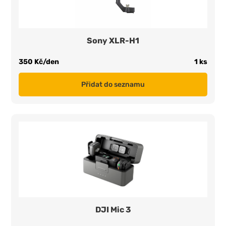
Sony XLR-H1
350 Kč/den
1 ks
Přidat do seznamu
DJI Mic 3