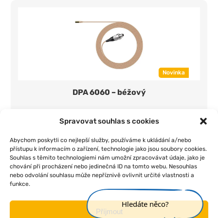
Novinka
DPA 6060 – béžový
350 Kč/den
1 ks
Spravovat souhlas s cookies
Přidat do seznamu
Abychom poskytli co nejlepší služby, používáme k ukládání a/nebo
přístupu k informacím o zařízení, technologie jako jsou soubory cookies.
Souhlas s těmito technologiemi nám umožní zpracovávat údaje, jako je
chování při procházení nebo jedinečná ID na tomto webu. Nesouhlas
nebo odvolání souhlasu může nepříznivě ovlivnit určité vlastnosti a
funkce.
|
|
|
|
Úvod
O nás
Pojištění
Obchodní podmínky
Kontakt
Hledáte něco?
Příjmout