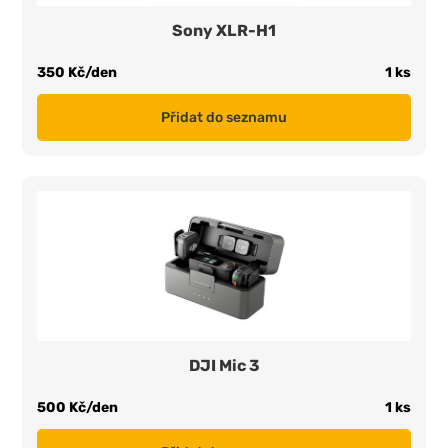
Sony XLR-H1
350 Kč/den
1 ks
Přidat do seznamu
DJI Mic 3
500 Kč/den
1 ks