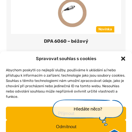
Novinka
DPA 6060 – béžový
350 Kč/den
1 ks
Spravovat souhlas s cookies
Přidat do seznamu
Abychom poskytli co nejlepší služby, používáme k ukládání a/nebo
přístupu k informacím o zařízení, technologie jako jsou soubory cookies.
Souhlas s těmito technologiemi nám umožní zpracovávat údaje, jako je
chování při procházení nebo jedinečná ID na tomto webu. Nesouhlas
nebo odvolání souhlasu může nepříznivě ovlivnit určité vlastnosti a
funkce.
|
|
|
|
Úvod
O nás
Pojištění
Obchodní podmínky
Kontakt
Hledáte něco?
Příjmout
Odmítnout