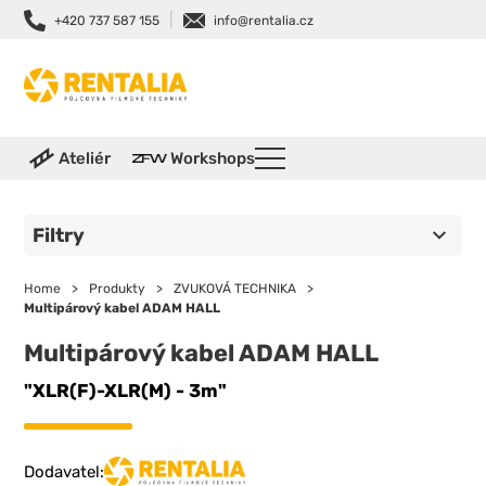
|
+420 737 587 155
info@rentalia.cz
Ateliér
Workshops
Filtry
Home
>
Produkty
>
ZVUKOVÁ TECHNIKA
>
Multipárový kabel ADAM HALL
Multipárový kabel ADAM HALL
"XLR(F)-XLR(M) - 3m"
Dodavatel: