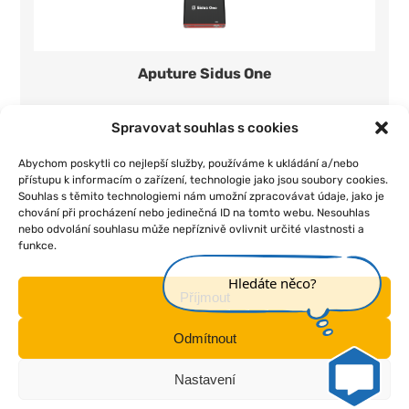
Aputure Sidus One
400 Kč/den
1 ks
Spravovat souhlas s cookies
Přidat do seznamu
Abychom poskytli co nejlepší služby, používáme k ukládání a/nebo
přístupu k informacím o zařízení, technologie jako jsou soubory cookies.
Souhlas s těmito technologiemi nám umožní zpracovávat údaje, jako je
chování při procházení nebo jedinečná ID na tomto webu. Nesouhlas
nebo odvolání souhlasu může nepříznivě ovlivnit určité vlastnosti a
funkce.
|
|
|
|
Úvod
O nás
Pojištění
Obchodní podmínky
Kontakt
Hledáte něco?
Příjmout
Odmítnout
Nastavení