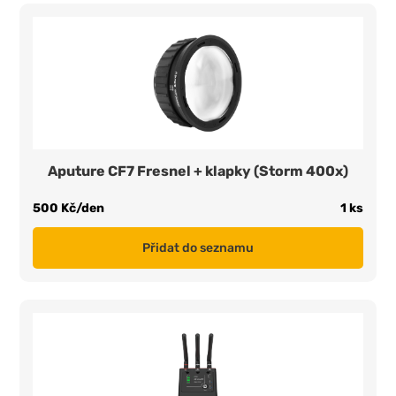
Aputure CF7 Fresnel + klapky (Storm 400x)
500 Kč/den
1 ks
Přidat do seznamu