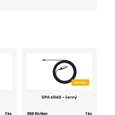
Novinka
DPA 6060 – černý
1 ks
350 Kč/den
1 ks