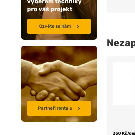
výběrem techniky
pro váš projekt
Ozvěte se nám
Neza
Partneři rentalu
350 Kč/de