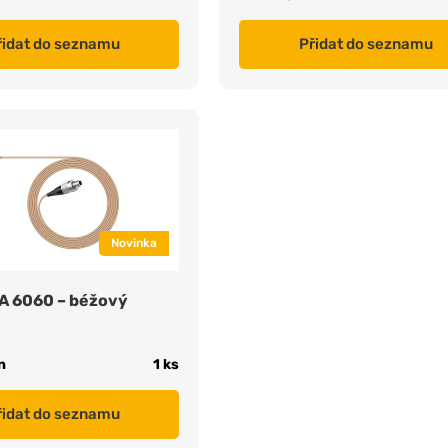
řidat do seznamu
Přidat do seznamu
Novinka
A 6060 – béžový
n
1 ks
řidat do seznamu