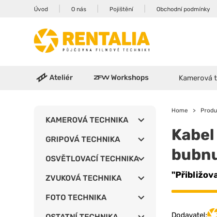
|
|
|
Úvod
O nás
Pojištění
Obchodní podmínky
Ateliér
Workshops
Kamerová t
Home
>
Produ
KAMEROVÁ TECHNIKA
Kabel
GRIPOVÁ TECHNIKA
bubnu
OSVĚTLOVACÍ TECHNIKA
"Přibližov
ZVUKOVÁ TECHNIKA
FOTO TECHNIKA
Dodavatel:
OSTATNÍ TECHNIKA