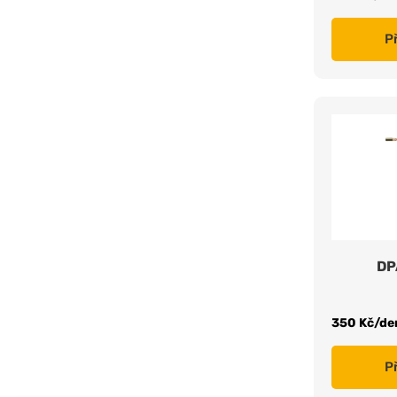
P
DP
350 Kč/de
P