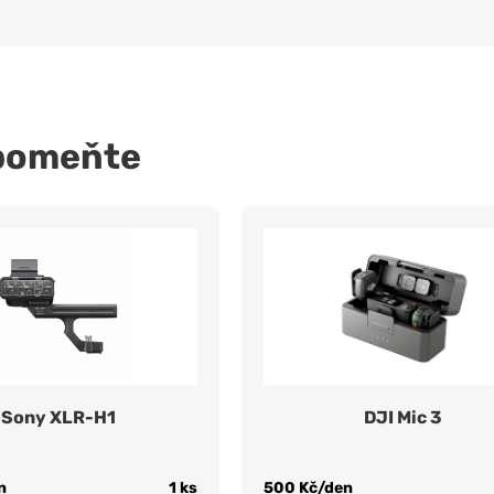
pomeňte
Sony XLR-H1
DJI Mic 3
n
1 ks
500 Kč/den