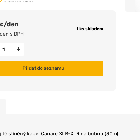
Kč/den
1 ks skladem
/den s DPH
Přidat do seznamu
jitě stíněný kabel Canare XLR-XLR na bubnu (30m).