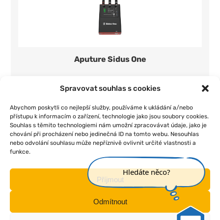
Aputure Sidus One
400 Kč/den
1 ks
Spravovat souhlas s cookies
Přidat do seznamu
Abychom poskytli co nejlepší služby, používáme k ukládání a/nebo
přístupu k informacím o zařízení, technologie jako jsou soubory cookies.
Souhlas s těmito technologiemi nám umožní zpracovávat údaje, jako je
chování při procházení nebo jedinečná ID na tomto webu. Nesouhlas
nebo odvolání souhlasu může nepříznivě ovlivnit určité vlastnosti a
funkce.
|
|
|
|
Úvod
O nás
Pojištění
Obchodní podmínky
Kontakt
Hledáte něco?
Příjmout
Odmítnout