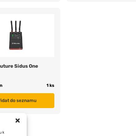
uture Sidus One
n
1 ks
řidat do seznamu
u k