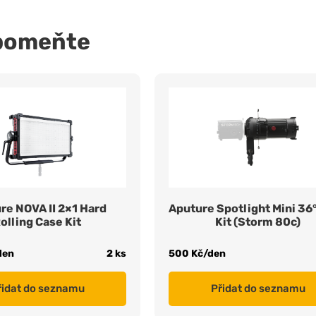
pomeňte
re NOVA II 2×1 Hard
Aputure Spotlight Mini 36
olling Case Kit
Kit (Storm 80c)
den
2 ks
500 Kč/den
řidat do seznamu
Přidat do seznamu