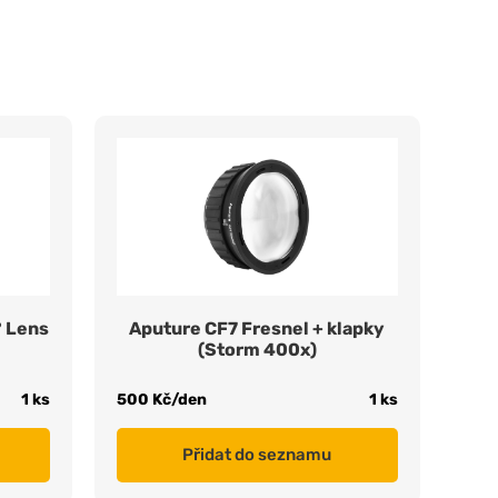
° Lens
Aputure CF7 Fresnel + klapky
(Storm 400x)
1 ks
500 Kč/den
1 ks
Přidat do seznamu