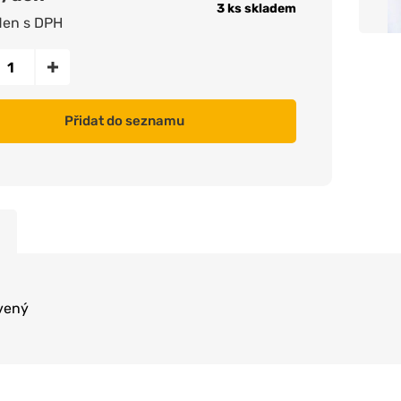
3 ks skladem
den s DPH
Přidat do seznamu
vený