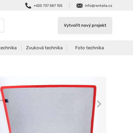
|
+420 737 587 155
info@rentalia.cz
Vytvořit nový projekt
technika
Zvuková technika
Foto technika