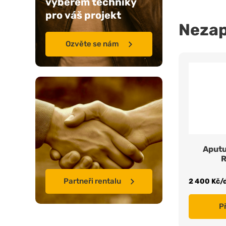
výběrem techniky
pro váš projekt
Neza
Ozvěte se nám
Aputu
R
Partneři rentalu
2 400 Kč/
P