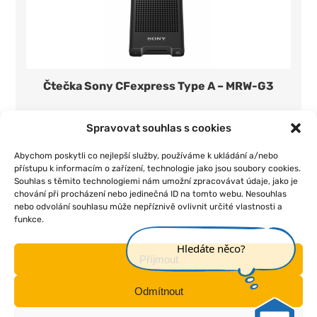
Čtečka Sony CFexpress Type A – MRW-G3
350 Kč/den
1 ks
Spravovat souhlas s cookies
Přidat do seznamu
Abychom poskytli co nejlepší služby, používáme k ukládání a/nebo
přístupu k informacím o zařízení, technologie jako jsou soubory cookies.
Souhlas s těmito technologiemi nám umožní zpracovávat údaje, jako je
chování při procházení nebo jedinečná ID na tomto webu. Nesouhlas
nebo odvolání souhlasu může nepříznivě ovlivnit určité vlastnosti a
funkce.
|
|
|
|
Úvod
O nás
Pojištění
Obchodní podmínky
Kontakt
Hledáte něco?
Příjmout
Odmítnout