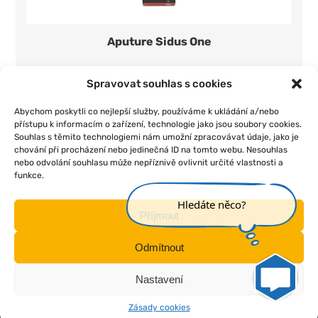
Aputure Sidus One
400 Kč/den
1 ks
Spravovat souhlas s cookies
Přidat do seznamu
Abychom poskytli co nejlepší služby, používáme k ukládání a/nebo
přístupu k informacím o zařízení, technologie jako jsou soubory cookies.
Souhlas s těmito technologiemi nám umožní zpracovávat údaje, jako je
chování při procházení nebo jedinečná ID na tomto webu. Nesouhlas
nebo odvolání souhlasu může nepříznivě ovlivnit určité vlastnosti a
funkce.
|
|
|
|
Úvod
O nás
Pojištění
Obchodní podmínky
Kontakt
Hledáte něco?
Příjmout
Odmítnout
Nastavení
Zásady cookies
Všechna práva vyhrazena © - braincrafted by
frontio