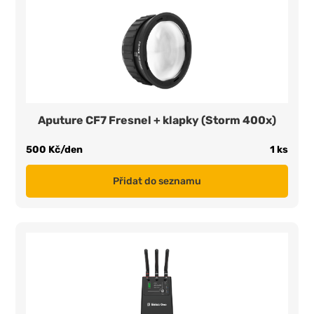
Aputure CF7 Fresnel + klapky (Storm 400x)
500 Kč/den
1 ks
Přidat do seznamu