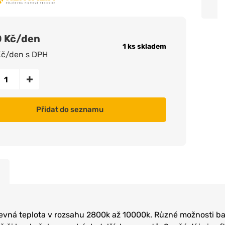
0 Kč/den
1 ks skladem
Kč/den s DPH
Přidat do seznamu
evná teplota v rozsahu 2800k až 10000k. Různé možnosti ba