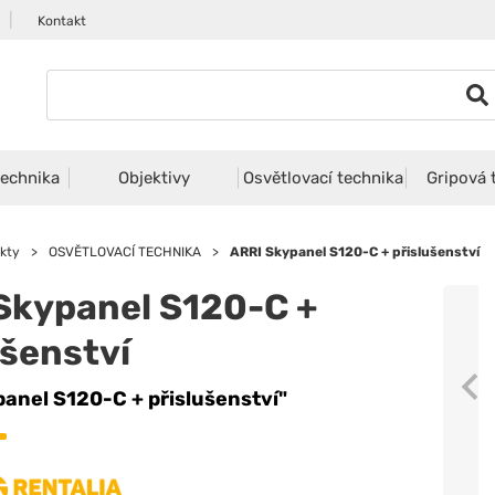
|
Kontakt
echnika
Objektivy
Osvětlovací technika
Gripová 
kty
>
OSVĚTLOVACÍ TECHNIKA
>
ARRI Skypanel S120-C + přislušenství
Skypanel S120-C +
ušenství
anel S120-C + přislušenství"