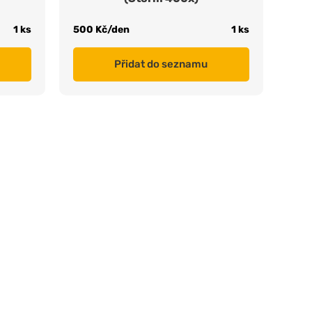
1 ks
500 Kč/den
1 ks
Přidat do seznamu