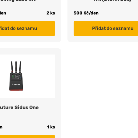
den
2 ks
500 Kč/den
řidat do seznamu
Přidat do seznamu
uture Sidus One
n
1 ks