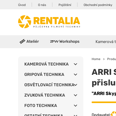
|
|
|
Úvod
O nás
Pojištění
Obchodní podmínky
Ateliér
Workshops
Kamerová t
Home
>
Produ
KAMEROVÁ TECHNIKA
ARRI 
GRIPOVÁ TECHNIKA
přisl
OSVĚTLOVACÍ TECHNIKA
"ARRI Skyp
ZVUKOVÁ TECHNIKA
FOTO TECHNIKA
Dodavatel:
OSTATNÍ TECHNIKA