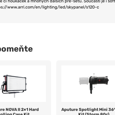
ě či houkaček a mnohých dalších pre-setů. Součástí je i soft
ps://www.arri.com/en/lighting/led/skypanel/s120-c
pomeňte
re NOVA II 2×1 Hard
Aputure Spotlight Mini 36
olling Case Kit
Kit (Storm 80c)