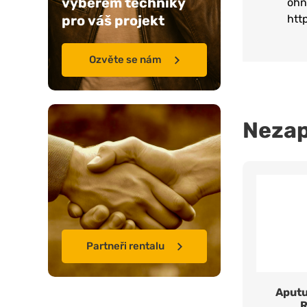
výběrem techniky
ohn
pro váš projekt
htt
Ozvěte se nám
Neza
Partneři rentalu
Aputu
R