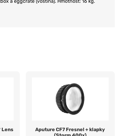
box a eggcrate (voština). Hmotnost: 16 kg.
° Lens
Aputure CF7 Fresnel + klapky
(Storm 400x)