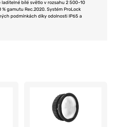
aditelné bílé světlo v rozsahu 2 500–10
70 % gamutu Rec.2020. Systém ProLock
čných podmínkách díky odolnosti IP65 a