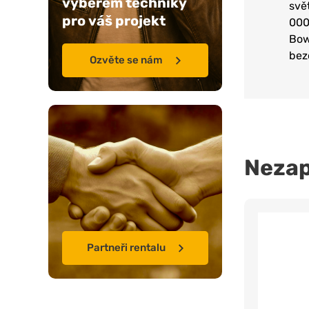
výběrem techniky
svě
pro váš projekt
000
Bow
bez
Ozvěte se nám
Neza
Partneři rentalu