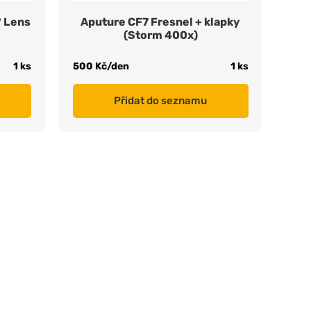
° Lens
Aputure CF7 Fresnel + klapky
(Storm 400x)
1 ks
500 Kč/den
1 ks
Přidat do seznamu