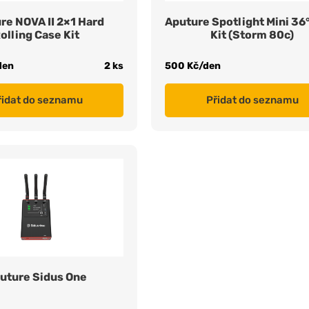
re NOVA II 2×1 Hard
Aputure Spotlight Mini 36
olling Case Kit
Kit (Storm 80c)
den
2 ks
500 Kč/den
řidat do seznamu
Přidat do seznamu
uture Sidus One