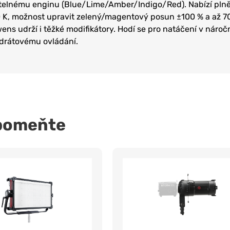
telnému enginu (Blue/Lime/Amber/Indigo/Red). Nabízí plně l
 K, možnost upravit zelený/magentový posun ±100 % a až 
ens udrží i těžké modifikátory. Hodí se pro natáčení v náro
drátovému ovládání.
pomeňte