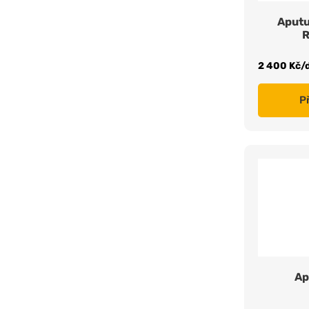
Aputu
R
2 400 Kč/
P
Ap