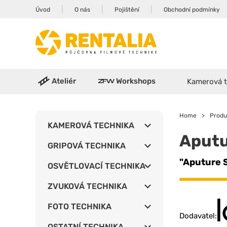
|
|
|
Úvod
O nás
Pojištění
Obchodní podmínky
Ateliér
Workshops
Kamerová t
Home
>
Produ
KAMEROVÁ TECHNIKA
Aputu
GRIPOVÁ TECHNIKA
"Aputure 
OSVĚTLOVACÍ TECHNIKA
ZVUKOVÁ TECHNIKA
FOTO TECHNIKA
Dodavatel:
OSTATNÍ TECHNIKA