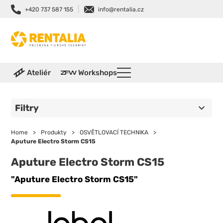
|
+420 737 587 155
info@rentalia.cz
Ateliér
Workshops
Filtry
Home
>
Produkty
>
OSVĚTLOVACÍ TECHNIKA
>
Aputure Electro Storm CS15
Aputure Electro Storm CS15
"Aputure Electro Storm CS15"