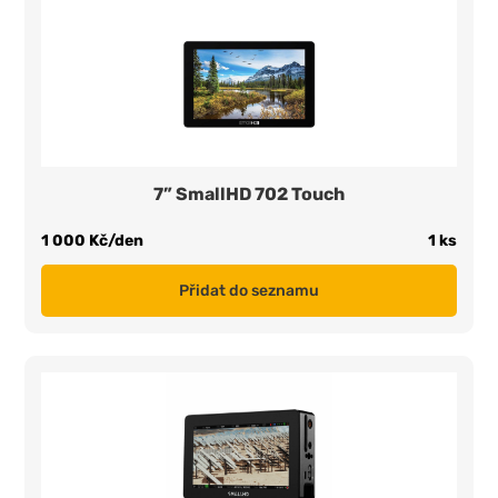
7” SmallHD 702 Touch
1 000 Kč/den
1 ks
Přidat do seznamu