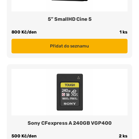
5” SmallHD Cine 5
800 Kč/den
1 ks
Přidat do seznamu
Sony CFexpress A 240GB VGP400
500 Kč/den
2 ks